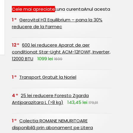
Cele mai apreciate
Luna curenta
Anul acesta
1
Gerovital H3 Equilibrium – pana la 30%
reducere de la Farmec
12
600 lei reducere Aparat de aer
conditionat Star-Light ACM-12FOWF, Inverter,
12000 BTU
1099 lei
1699
1
Transport Gratuit la Noriel
4
25 lei reducere Foresto Zgarda
Antiparazitara L (>8 kg)
143,45 lei
179,31
1
Colectia ROMANE NEMURITOARE
disponibilă prin abonament pe Litera