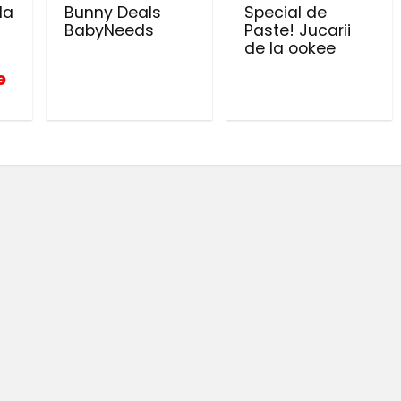
la
Bunny Deals
Special de
BabyNeeds
Paste! Jucarii
de la ookee
e