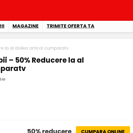
II
MAGAZINE
TRIMITE OFERTA TA
e la al doilea articol cumparatv
ii – 50% Reducere la al
mparatv
l.ro
50% reducere
CUMPARA ONLINE