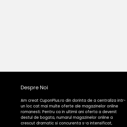
Despre Noi
Am creat CuponPlus.ro din dorinta de a centraliza intr-
un loc cat mai multe oferte ale magazinelor online
romanesti. Pentru ca in ultimii ani oferta a devenit
destul de bogata, numarul magazinelor online a
crescut dramatic si concurenta s-a intensificat,