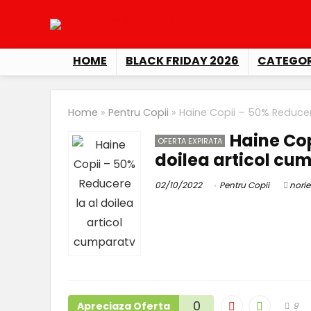
HOME
BLACK FRIDAY 2026
CATEGOR
Home
»
Pentru Copii
»
Haine Copii – 50% Reducer
Haine Cop
OFERTA EXPIRATA
doilea articol cu
02/10/2022
Pentru Copii
norie
0
Apreciaza Oferta
9