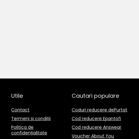
Utile
Cautari populare
Contact
Coduri reducere dePurtat
Termeni si condiții
Cod reducere Epantofi
Politica de
Cod reducere Answear
confidențialitate
Voucher About You