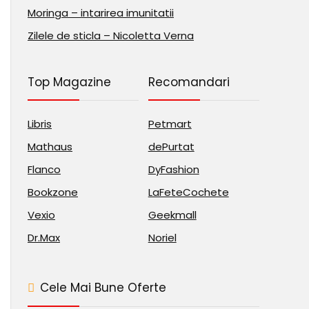
Moringa – intarirea imunitatii
Zilele de sticla – Nicoletta Verna
Top Magazine
Recomandari
Libris
Petmart
Mathaus
dePurtat
Flanco
DyFashion
Bookzone
LaFeteCochete
Vexio
Geekmall
Dr.Max
Noriel
Cele Mai Bune Oferte