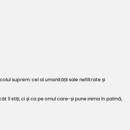
colul suprem: cel al umanității sale nefiltrate și
 îl stiți, ci și ca pe omul care-și pune inima în palmă,