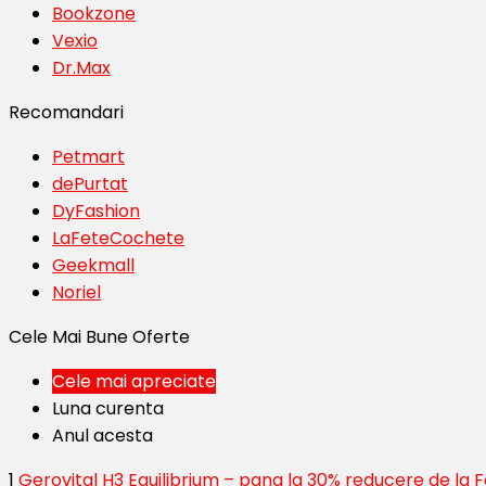
Bookzone
Vexio
Dr.Max
Recomandari
Petmart
dePurtat
DyFashion
LaFeteCochete
Geekmall
Noriel
Cele Mai Bune Oferte
Cele mai apreciate
Luna curenta
Anul acesta
1
Gerovital H3 Equilibrium – pana la 30% reducere de la