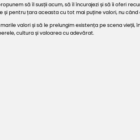
 propunem să îl susții acum, să îl încurajezi și să îi oferi 
 și pentru țara aceasta cu tot mai puține valori, nu când 
arile valori și să le prelungim existența pe scena vieții, î
erele, cultura și valoarea cu adevărat.