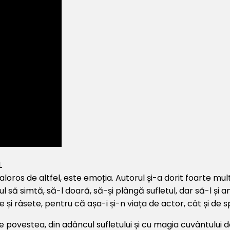
L
ros de altfel, este emoția. Autorul și-a dorit foarte mult
 să simtă, să-l doară, să-și plângă sufletul, dar să-l și amu
 și râsete, pentru că așa-i și-n viața de actor, cât și de 
une povestea, din adâncul sufletului și cu magia cuvântului 