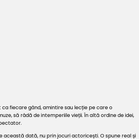
 ca fiecare gând, amintire sau lecție pe care o
ze, să râdă de intemperiile vieții. În altă ordine de idei,
spectator.
de această dată, nu prin jocuri actoricești. O spune real și