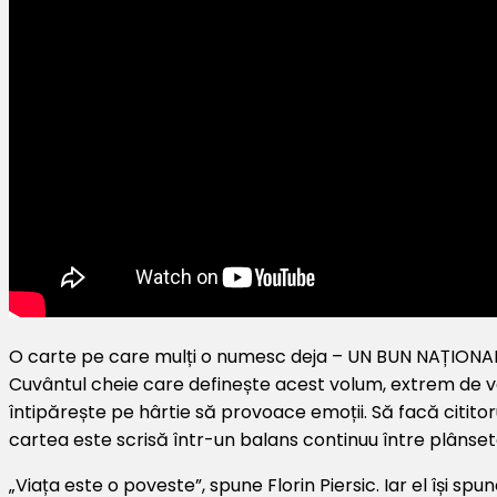
O carte pe care mulți o numesc deja – UN BUN NAȚIONA
Cuvântul cheie care definește acest volum, extrem de valo
întipărește pe hârtie să provoace emoții. Să facă cititorul
cartea este scrisă într-un balans continuu între plânsete
„Viața este o poveste”, spune Florin Piersic. Iar el își sp