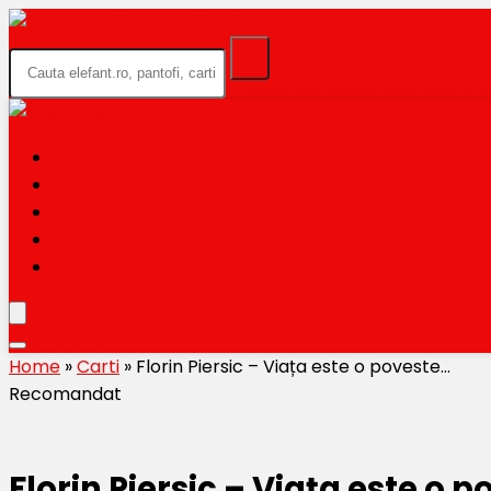
HOME
BLACK FRIDAY 2026
CATEGORII
MAGAZINE
TRIMITE OFERTA TA
Home
»
Carti
»
Florin Piersic – Viața este o poveste…
Recomandat
Florin Piersic – Viața este o 