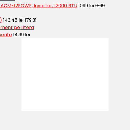
t ACM-12FOWF, Inverter, 12000 BTU
1099 lei
1699
)
143,45 lei
179,31
ment pe Litera
cente
14,99 lei