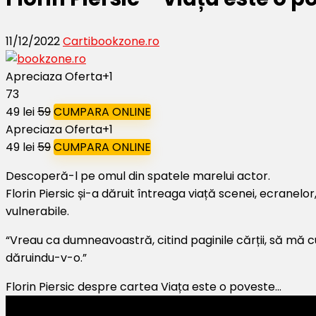
11/12/2022
Carti
bookzone.ro
Apreciaza Oferta
+1
73
49 lei
59
CUMPARA ONLINE
Apreciaza Oferta
+1
49 lei
59
CUMPARA ONLINE
Descoperă-l pe omul din spatele marelui actor.
Florin Piersic și-a dăruit întreaga viață scenei, ecranelor
vulnerabile.
“Vreau ca dumneavoastră, citind paginile cărții, să mă cu
dăruindu-v-o.”
Florin Piersic despre cartea Viața este o poveste…