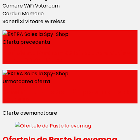
Camere WiFi Vstarcam
Carduri Memorie
Sonerii Si Vizoare Wireless
Oferta precedenta
Flori Sfantul Andrei - 59 lei reducere Cutie cu
trandafiri si orhidee
Urmatoarea oferta
România pusă pe treabă - preturi reduse la
MatHaus
Oferte asemanatoare
Ofertele de Paste la evomag