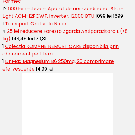
Farmec
12
600 lei reducere Aparat de aer conditionat Star-
Light ACM-12FOWF, Inverter, 12000 BTU
1099 lei
1699
1
Transport Gratuit la Noriel
4
25 lei reducere Foresto Zgarda Antiparazitara L (>8
kg)
143,45 lei
179,31
1
Colectia ROMANE NEMURITOARE disponibilă prin
abonament pe Litera
1
Dr.Max Magnesium B6 250mg, 20 comprimate
efervescente
14,99 lei