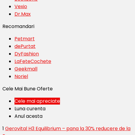
Vexio
Dr.Max
Recomandari
Petmart
dePurtat
DyFashion
LaFeteCochete
Geekmall
Noriel
Cele Mai Bune Oferte
Cele mai apreciate
Luna curenta
Anul acesta
1
Gerovital H3 Equilibrium – pana la 30% reducere de la