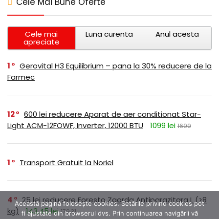
Cele Mai Bune Oferte
Cele mai
Luna curenta
Anul acesta
apreciate
1
Gerovital H3 Equilibrium – pana la 30% reducere de la
Farmec
12
600 lei reducere Aparat de aer conditionat Star-
Light ACM-12FOWF, Inverter, 12000 BTU
1099 lei
1699
1
Transport Gratuit la Noriel
4
25 lei reducere Foresto Zgarda Antiparazitara L (>8
Această pagină folosește cookies. Setările privind cookies pot
kg)
143,45 lei
179,31
fi ajustate din browserul dvs. Prin continuarea navigării vă