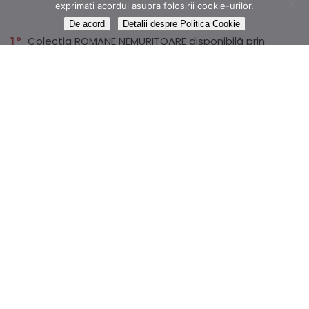
exprimati acordul asupra folosirii cookie-urilor.
De acord
Detalii despre Politica Cookie
1
Colectia ROMANE NEMURITOARE disponibilă prin
abonament pe Litera
1
Dr.Max Magnesium B6 250mg, 20 comprimate
efervescente
14,99 lei