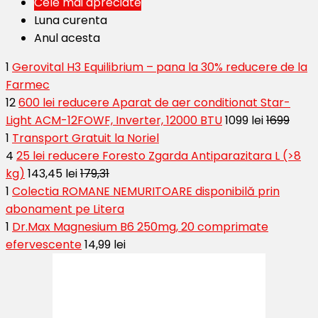
Cele mai apreciate
Luna curenta
Anul acesta
1
Gerovital H3 Equilibrium – pana la 30% reducere de la
Farmec
12
600 lei reducere Aparat de aer conditionat Star-
Light ACM-12FOWF, Inverter, 12000 BTU
1099 lei
1699
1
Transport Gratuit la Noriel
4
25 lei reducere Foresto Zgarda Antiparazitara L (>8
kg)
143,45 lei
179,31
1
Colectia ROMANE NEMURITOARE disponibilă prin
abonament pe Litera
1
Dr.Max Magnesium B6 250mg, 20 comprimate
efervescente
14,99 lei