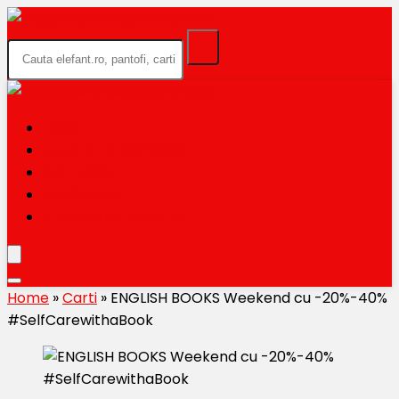
HOME
BLACK FRIDAY 2026
CATEGORII
MAGAZINE
TRIMITE OFERTA TA
Home
»
Carti
»
ENGLISH BOOKS Weekend cu -20%-40%
#SelfCarewithaBook