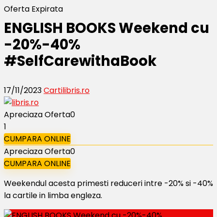
Oferta Expirata
ENGLISH BOOKS Weekend cu
-20%-40%
#SelfCarewithaBook
17/11/2023
Carti
libris.ro
Apreciaza Oferta
0
1
CUMPARA ONLINE
Apreciaza Oferta
0
CUMPARA ONLINE
Weekendul acesta primesti reduceri intre -20% si -40%
la cartile in limba engleza.