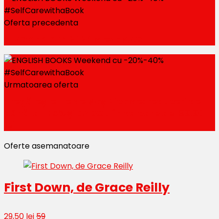
Oferta precedenta
BLACK FRIDAY 2023 la evoMAG
Urmatoarea oferta
Pregătește-te de Moș Nicolae: reduceri de
până la -75% și CADOU în valoare de 199.90
lei
Oferte asemanatoare
First Down, de Grace Reilly
29,50 lei
59