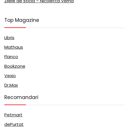
Zilele de sticla – Nicoletta Verna
Top Magazine
Libris
Mathaus
Flanco
Bookzone
Vexio
Dr.Max
Recomandari
Petmart
dePurtat