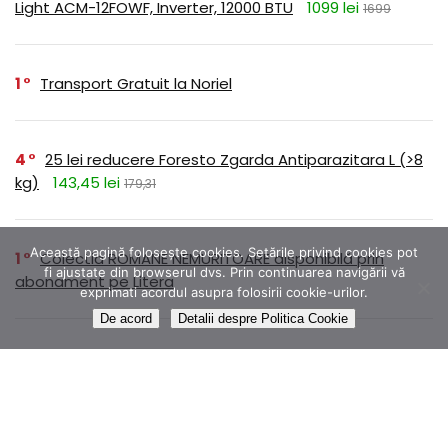
Light ACM-12FOWF, Inverter, 12000 BTU
1099 lei
1699
1
Transport Gratuit la Noriel
4
25 lei reducere Foresto Zgarda Antiparazitara L (>8
kg)
143,45 lei
179,31
Această pagină folosește cookies. Setările privind cookies pot
1
Colectia ROMANE NEMURITOARE disponibilă prin
fi ajustate din browserul dvs. Prin continuarea navigării vă
abonament pe Litera
exprimati acordul asupra folosirii cookie-urilor.
De acord
Detalii despre Politica Cookie
1
Dr.Max Magnesium B6 250mg, 20 comprimate
efervescente
14,99 lei