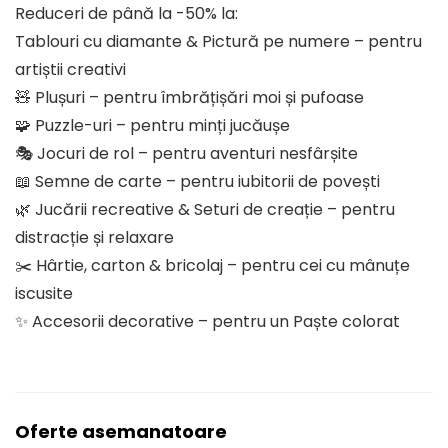
Reduceri de până la -50% la:
Tablouri cu diamante & Pictură pe numere – pentru
artiștii creativi
🧸 Plușuri – pentru îmbrățișări moi și pufoase
🧩 Puzzle-uri – pentru minți jucăușe
🎭 Jocuri de rol – pentru aventuri nesfârșite
📖 Semne de carte – pentru iubitorii de povești
🌿 Jucării recreative & Seturi de creație – pentru
distracție și relaxare
✂️ Hârtie, carton & bricolaj – pentru cei cu mânuțe
iscusite
✨ Accesorii decorative – pentru un Paște colorat
Oferte asemanatoare