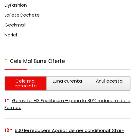
DyFashion
LaFeteCochete
Geekmall
Noriel
Cele Mai Bune Oferte
Cele mai
Luna curenta
Anul acesta
apreciate
1
Gerovital H3 Equilibrium – pana la 30% reducere de la
Farmec
12
600 lei reducere Aparat de aer conditionat Star-