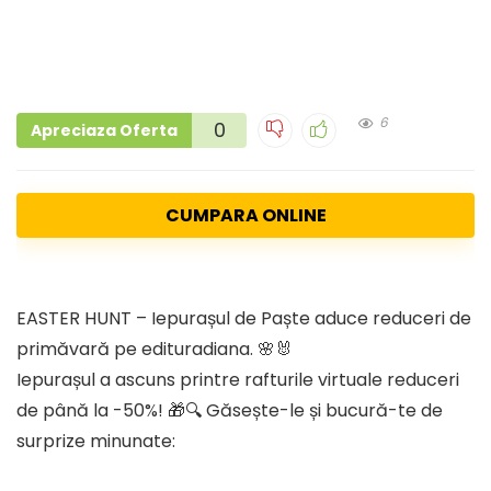
6
0
Apreciaza Oferta
CUMPARA ONLINE
EASTER HUNT – Iepurașul de Paște aduce reduceri de
primăvară pe edituradiana. 🌸🐰
Iepurașul a ascuns printre rafturile virtuale reduceri
de până la -50%! 🎁🔍 Găsește-le și bucură-te de
surprize minunate: