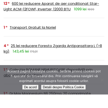
12
600 lei reducere Aparat de aer conditionat Star-
Light ACM-12FOWF, Inverter, 12000 BTU
1099 lei
1699
1
Transport Gratuit la Noriel
4
25 lei reducere Foresto Zgarda Antiparazitara L (>8
kg)
143,45 lei
179,31
1
Colectia ROMANE NEMURITOARE disponibilă prin
Această pagină folosește cookies. Setările privind cookies pot
abonament pe Litera
fi ajustate din browserul dvs. Prin continuarea navigării vă
exprimati acordul asupra folosirii cookie-urilor.
De acord
Detalii despre Politica Cookie
1
Dr.Max Magnesium B6 250mg, 20 comprimate
efervescente
14,99 lei