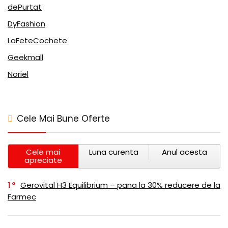
dePurtat
DyFashion
LaFeteCochete
Geekmall
Noriel
Cele Mai Bune Oferte
Cele mai
Luna curenta
Anul acesta
apreciate
1
Gerovital H3 Equilibrium – pana la 30% reducere de la
Farmec