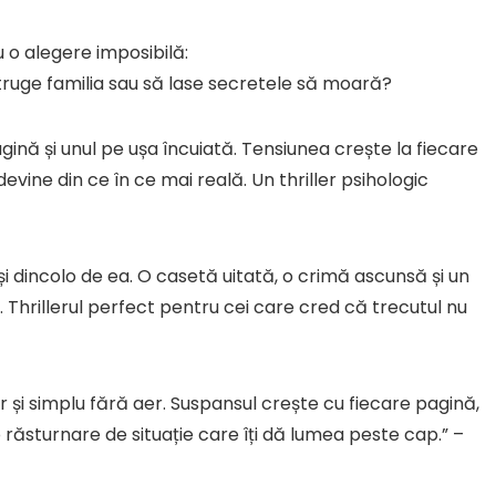
 o alegere imposibilă:
ruge familia sau să lase secretele să moară?
gină și unul pe ușa încuiată. Tensiunea crește la fiecare
evine din ce în ce mai reală. Un thriller psihologic
 dincolo de ea. O casetă uitată, o crimă ascunsă și un
 Thrillerul perfect pentru cei care cred că trecutul nu
r și simplu fără aer. Suspansul crește cu fiecare pagină,
 o răsturnare de situație care îți dă lumea peste cap.” –