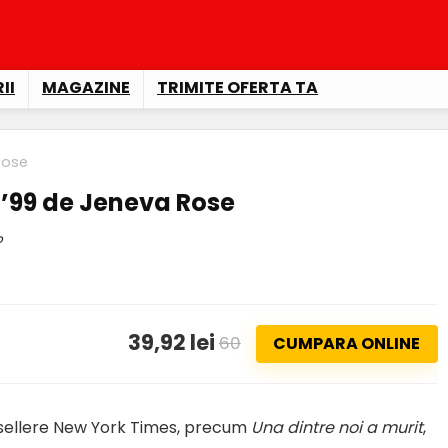
II
MAGAZINE
TRIMITE OFERTA TA
Rose
 ’99 de Jeneva Rose
o
39,92 lei
60
CUMPARA ONLINE
sellere New York Times, precum
Una dintre noi a murit
,