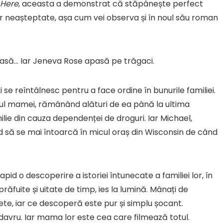
 Here
, aceasta a demonstrat că stăpânește perfect
rilor neașteptate, așa cum vei observa și în noul său roman
oasă… Iar Jeneva Rose apasă pe trăgaci.
 se reîntâlnesc pentru a face ordine în bunurile familiei.
nul mamei, rămânând alături de ea până la ultima
milie din cauza dependenței de droguri. Iar Michael,
ând să se mai întoarcă în micul oraș din Wisconsin de când
apid o descoperire a istoriei întunecate a familiei lor, în
ăfuite și uitate de timp, ies la lumină. Mânați de
asete, iar ce descoperă este pur și simplu șocant.
davru. Iar mama lor este cea care filmează totul.