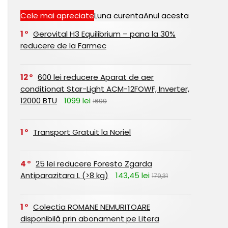
Cele mai apreciate
Luna curenta
Anul acesta
1
Gerovital H3 Equilibrium – pana la 30%
reducere de la Farmec
12
600 lei reducere Aparat de aer
conditionat Star-Light ACM-12FOWF, Inverter,
12000 BTU
1099 lei
1699
1
Transport Gratuit la Noriel
4
25 lei reducere Foresto Zgarda
Antiparazitara L (>8 kg)
143,45 lei
179,31
1
Colectia ROMANE NEMURITOARE
disponibilă prin abonament pe Litera