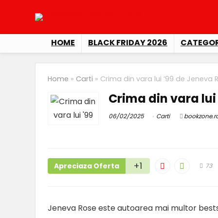
HOME
BLACK FRIDAY 2026
CATEGOR
Home
»
Carti
»
Crima din vara lui ’99 de Jeneva 
Crima din vara lui
06/02/2025
Carti
bookzone.r
+1
Apreciaza Oferta
73
Jeneva Rose este autoarea mai multor best