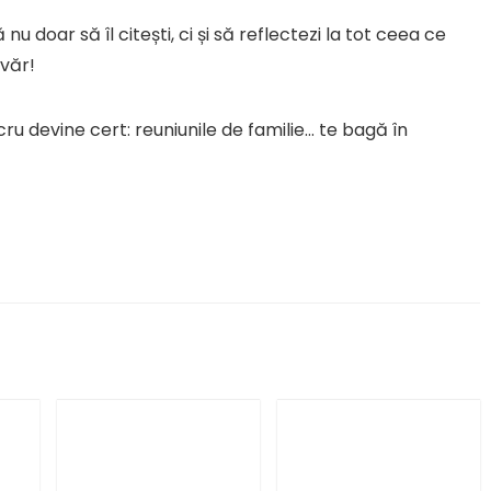
nu doar să îl citești, ci și să reflectezi la tot ceea ce
evăr!
cru devine cert: reuniunile de familie… te bagă în