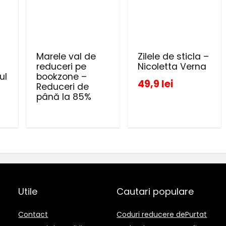
Marele val de
Zilele de sticla –
reduceri pe
Nicoletta Verna
ul
bookzone –
49,9 lei
Reduceri de
până la 85%
Utile
Cautari populare
Contact
Coduri reducere dePurtat