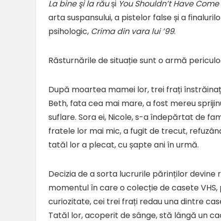
La bine şi la rău
și
You Shouldn’t Have Come
arta suspansului, a pistelor false și a finalu
psihologic,
Crima din vara lui ’99
.
Răsturnările de situație sunt o armă pericul
După moartea mamei lor, trei frați înstrăinați
Beth, fata cea mai mare, a fost mereu spriji
suflare. Sora ei, Nicole, s-a îndepărtat de fa
fratele lor mai mic, a fugit de trecut, refuz
tatăl lor a plecat, cu șapte ani în urmă.
Decizia de a sorta lucrurile părinților devine r
momentul în care o colecție de casete VHS, pr
curiozitate, cei trei frați redau una dintre c
Tatăl lor, acoperit de sânge, stă lângă un ca