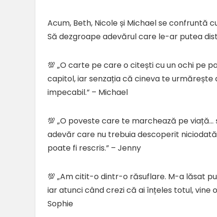
Acum, Beth, Nicole și Michael se confruntă cu
Să dezgroape adevărul care le-ar putea dist
💯 „O carte pe care o citești cu un ochi pe pa
capitol, iar senzația că cineva te urmărește d
impecabil.” – Michael
💯 „O poveste care te marchează pe viață… și
adevăr care nu trebuia descoperit niciodată.
poate fi rescris.” – Jenny
💯 „Am citit-o dintr-o răsuflare. M-a lăsat pu
iar atunci când crezi că ai înțeles totul, vine
Sophie