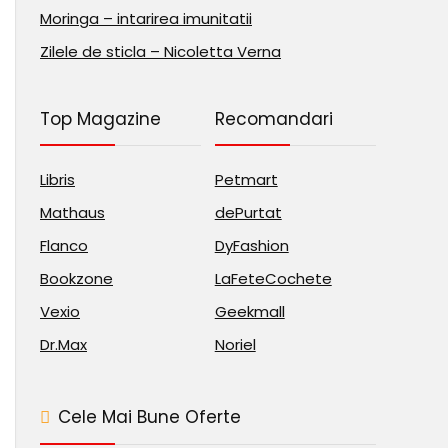
Moringa – intarirea imunitatii
Zilele de sticla – Nicoletta Verna
Top Magazine
Recomandari
Libris
Petmart
Mathaus
dePurtat
Flanco
DyFashion
Bookzone
LaFeteCochete
Vexio
Geekmall
Dr.Max
Noriel
Cele Mai Bune Oferte