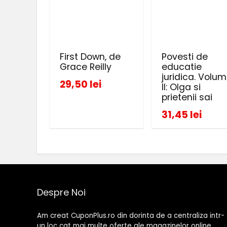
First Down, de
Povesti de
Grace Reilly
educatie
juridica. Volum
29,50 lei
II: Olga si
prietenii sai
31,45 lei
Despre Noi
Am creat CuponPlus.ro din dorinta de a centraliza intr-
un loc cat mai multe oferte ale magazinelor online