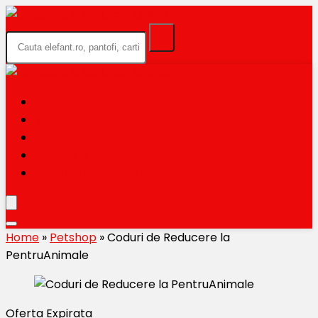
HOME
BLACK FRIDAY 2026
CATEGORII
MAGAZINE
TRIMITE OFERTA TA
Home
»
Petshop
»
Coduri de Reducere la
PentruAnimale
Oferta Expirata