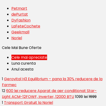
Petmart
dePurtat
DyFashion
LaFeteCochete
Geekmall
Noriel
Cele Mai Bune Oferte
Cele mai apreciate
Luna curenta
Anul acesta
1
Gerovital H3 Equilibrium – pana la 30% reducere de la
Farmec
12
600 lei reducere Aparat de aer conditionat Star-
Light ACM-12FOWF, Inverter, 12000 BTU
1099 lei
1699
1
Transport Gratuit la Noriel