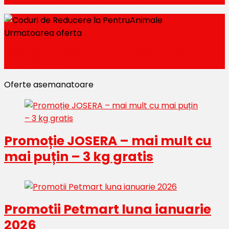
Urmatoarea oferta
Test de ovulație Barza 5 bucăți + 1 Test de
sarcină cadou
Oferte asemanatoare
Promoție JOSERA – mai mult cu
mai puțin – 3 kg gratis
Promotii Petmart luna ianuarie
2026