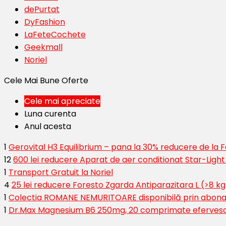
dePurtat
DyFashion
LaFeteCochete
Geekmall
Noriel
Cele Mai Bune Oferte
Cele mai apreciate
Luna curenta
Anul acesta
1
Gerovital H3 Equilibrium – pana la 30% reducere de la
12
600 lei reducere Aparat de aer conditionat Star-Ligh
1
Transport Gratuit la Noriel
4
25 lei reducere Foresto Zgarda Antiparazitara L (>8 kg
1
Colectia ROMANE NEMURITOARE disponibilă prin abona
1
Dr.Max Magnesium B6 250mg, 20 comprimate eferves