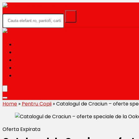
HOME
BLACK FRIDAY 2026
CATEGORII
MAGAZINE
TRIMITE OFERTA TA
Home
»
Pentru Copii
»
Catalogul de Craciun – oferte spe
Oferta Expirata