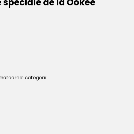
e speciale de la Ookee
matoarele categorii: