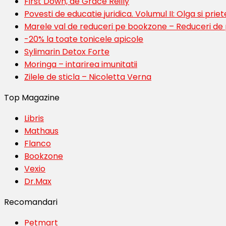
First Down, de Grace Reilly
Povesti de educatie juridica. Volumul II: Olga si priete
Marele val de reduceri pe bookzone – Reduceri de
-20% la toate tonicele apicole
Sylimarin Detox Forte
Moringa – intarirea imunitatii
Zilele de sticla – Nicoletta Verna
Top Magazine
Libris
Mathaus
Flanco
Bookzone
Vexio
Dr.Max
Recomandari
Petmart