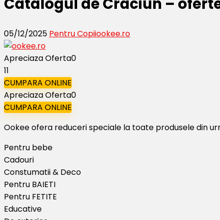
Catalogul de Craciun – ofert
05/12/2025
Pentru Copii
ookee.ro
Apreciaza Oferta
0
11
CUMPARA ONLINE
Apreciaza Oferta
0
CUMPARA ONLINE
Ookee ofera reduceri speciale la toate produsele din ur
Pentru bebe
Cadouri
Constumatii & Deco
Pentru BAIETI
Pentru FETITE
Educative