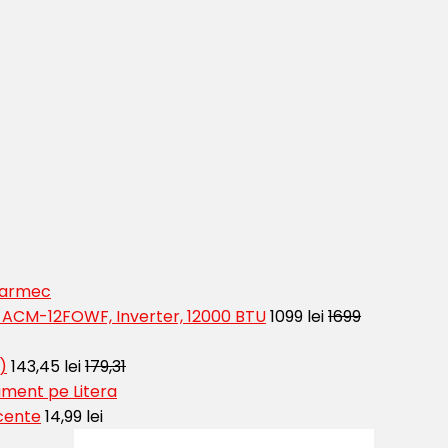
 Farmec
t ACM-12FOWF, Inverter, 12000 BTU
1099 lei
1699
)
143,45 lei
179,31
ment pe Litera
cente
14,99 lei