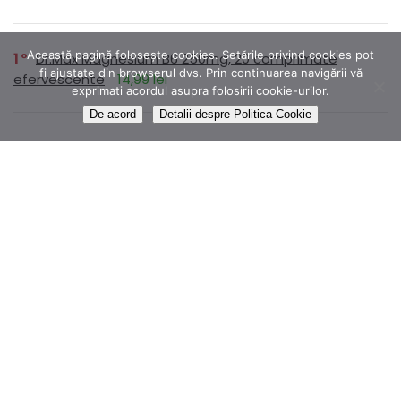
Această pagină folosește cookies. Setările privind cookies pot
1
Dr.Max Magnesium B6 250mg, 20 comprimate
fi ajustate din browserul dvs. Prin continuarea navigării vă
efervescente
14,99 lei
exprimati acordul asupra folosirii cookie-urilor.
De acord
Detalii despre Politica Cookie