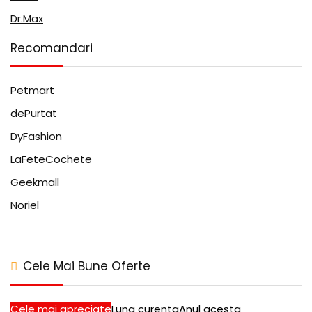
Dr.Max
Recomandari
Petmart
dePurtat
DyFashion
LaFeteCochete
Geekmall
Noriel
Cele Mai Bune Oferte
Cele mai apreciate
Luna curenta
Anul acesta