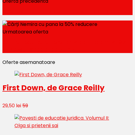
Oferta precedenta
13% reducere Mix de Fructe si topping ODK
Urmatoarea oferta
650 lei reducere Telefon Mobil Xiaomi Mi 9 SE,
Procesor Snapdragon 712
Oferte asemanatoare
First Down, de Grace Reilly
29,50 lei
59