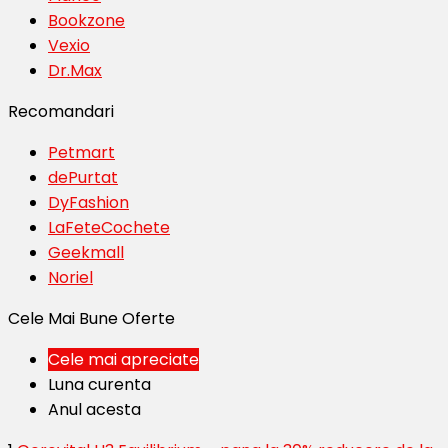
Bookzone
Vexio
Dr.Max
Recomandari
Petmart
dePurtat
DyFashion
LaFeteCochete
Geekmall
Noriel
Cele Mai Bune Oferte
Cele mai apreciate
Luna curenta
Anul acesta