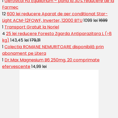
1
Gerovital H3 Equilibrium – pana la 30% reducere de la
Farmec
12
600 lei reducere Aparat de aer conditionat Star-
Light ACM-12FOWF, Inverter, 12000 BTU
1099 lei
1699
1
Transport Gratuit la Noriel
4
25 lei reducere Foresto Zgarda Antiparazitara L (>8
kg)
143,45 lei
179,31
1
Colectia ROMANE NEMURITOARE disponibilă prin
abonament pe Litera
1
Dr.Max Magnesium B6 250mg, 20 comprimate
efervescente
14,99 lei