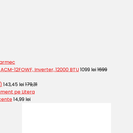
 Farmec
t ACM-12FOWF, Inverter, 12000 BTU
1099 lei
1699
)
143,45 lei
179,31
ment pe Litera
cente
14,99 lei