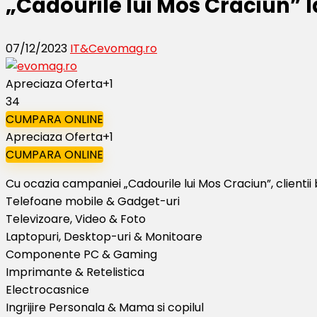
„Cadourile lui Mos Craciun”
07/12/2023
IT&C
evomag.ro
Apreciaza Oferta
+1
34
CUMPARA ONLINE
Apreciaza Oferta
+1
CUMPARA ONLINE
Cu ocazia campaniei „Cadourile lui Mos Craciun”, clienti
Telefoane mobile & Gadget-uri
Televizoare, Video & Foto
Laptopuri, Desktop-uri & Monitoare
Componente PC & Gaming
Imprimante & Retelistica
Electrocasnice
Ingrijire Personala & Mama si copilul