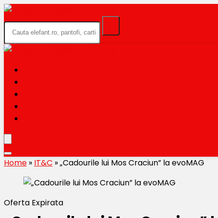
HOME
BLACK FRIDAY 2026
CATEGORII
MAGAZINE
TRIMITE OFERTA TA
Home
»
IT&C
»
„Cadourile lui Mos Craciun” la evoMAG
Oferta Expirata