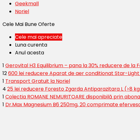
Geekmall
Noriel
Cele Mai Bune Oferte
Cele mai apreciate
Luna curenta
Anul acesta
1
Gerovital H3 Equilibrium – pana la 30% reducere de la
12
600 lei reducere Aparat de aer conditionat Star-Ligh
1
Transport Gratuit la Noriel
4
25 lei reducere Foresto Zgarda Antiparazitara L (>8 kg
1
Colectia ROMANE NEMURITOARE disponibilă prin abona
1
Dr.Max Magnesium B6 250mg, 20 comprimate eferves