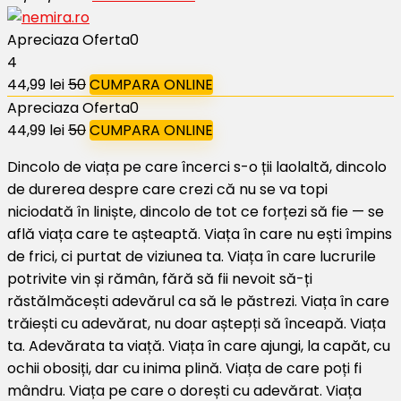
Apreciaza Oferta
0
4
44,99 lei
50
CUMPARA ONLINE
Apreciaza Oferta
0
44,99 lei
50
CUMPARA ONLINE
Dincolo de viața pe care încerci s-o ții laolaltă, dincolo
de durerea despre care crezi că nu se va topi
niciodată în liniște, dincolo de tot ce forțezi să fie — se
află viața care te așteaptă. Viața în care nu ești împins
de frici, ci purtat de viziunea ta. Viața în care lucrurile
potrivite vin și rămân, fără să fii nevoit să-ți
răstălmăcești adevărul ca să le păstrezi. Viața în care
trăiești cu adevărat, nu doar aștepți să înceapă. Viața
ta. Adevărata ta viață. Viața în care ajungi, la capăt, cu
ochii obosiți, dar cu inima plină. Viața de care poți fi
mândru. Viața pe care o dorești cu adevărat. Viața