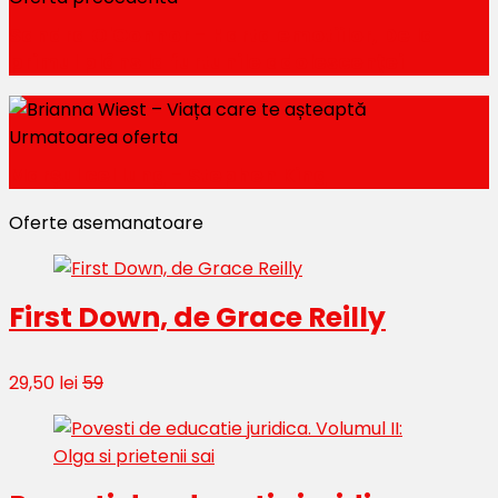
Sandra O'Connor - Harta emotiilor, De la
primul plâns la furtunile adolescenței
Urmatoarea oferta
Marșul cel lung - Stephen King
Oferte asemanatoare
First Down, de Grace Reilly
29,50 lei
59