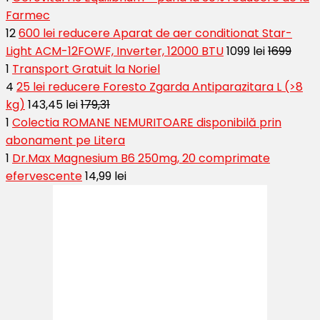
Farmec
12
600 lei reducere Aparat de aer conditionat Star-
Light ACM-12FOWF, Inverter, 12000 BTU
1099 lei
1699
1
Transport Gratuit la Noriel
4
25 lei reducere Foresto Zgarda Antiparazitara L (>8
kg)
143,45 lei
179,31
1
Colectia ROMANE NEMURITOARE disponibilă prin
abonament pe Litera
1
Dr.Max Magnesium B6 250mg, 20 comprimate
efervescente
14,99 lei