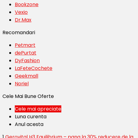
Bookzone
Vexio
Dr.Max
Recomandari
Petmart
dePurtat
DyFashion
LaFeteCochete
Geekmall
Noriel
Cele Mai Bune Oferte
Cele mai apreciate
Luna curenta
Anul acesta
1
Gerovital H3 Equilibrium – pana la 30% reducere de la