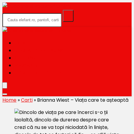
HOME
BLACK FRIDAY 2026
CATEGORII
MAGAZINE
TRIMITE OFERTA TA
Home
»
Carti
»
Brianna Wiest – Viața care te așteaptă