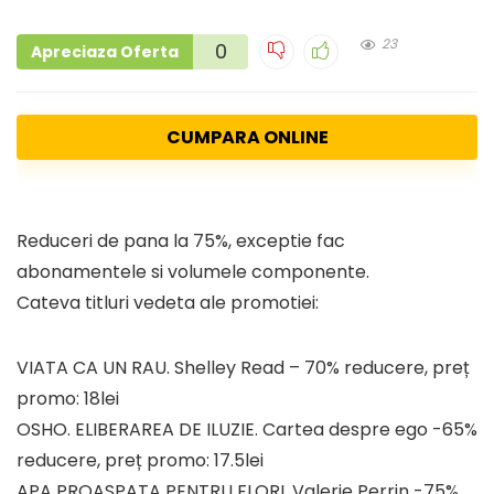
23
0
Apreciaza Oferta
CUMPARA ONLINE
Reduceri de pana la 75%, exceptie fac
abonamentele si volumele componente.
Cateva titluri vedeta ale promotiei:
VIATA CA UN RAU. Shelley Read – 70% reducere, preț
promo: 18lei
OSHO. ELIBERAREA DE ILUZIE. Cartea despre ego -65%
reducere, preț promo: 17.5lei
APA PROASPATA PENTRU FLORI. Valerie Perrin -75%