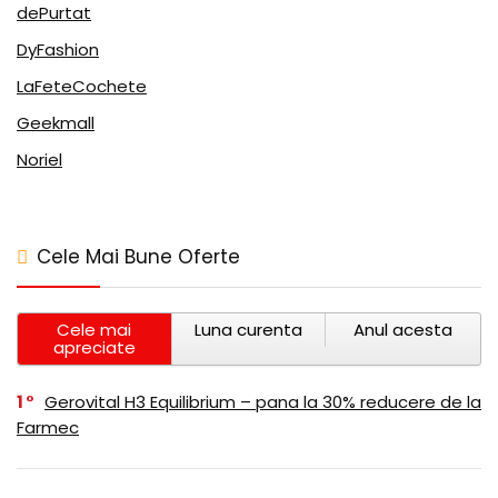
dePurtat
DyFashion
LaFeteCochete
Geekmall
Noriel
Cele Mai Bune Oferte
Cele mai
Luna curenta
Anul acesta
apreciate
1
Gerovital H3 Equilibrium – pana la 30% reducere de la
Farmec