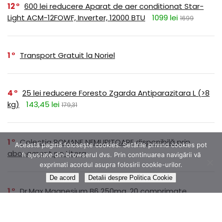
12
600 lei reducere Aparat de aer conditionat Star-
Light ACM-12FOWF, Inverter, 12000 BTU
1099 lei
1699
1
Transport Gratuit la Noriel
4
25 lei reducere Foresto Zgarda Antiparazitara L (>8
kg)
143,45 lei
179,31
1
Colectia ROMANE NEMURITOARE disponibilă prin
Această pagină folosește cookies. Setările privind cookies pot
abonament pe Litera
fi ajustate din browserul dvs. Prin continuarea navigării vă
exprimati acordul asupra folosirii cookie-urilor.
De acord
Detalii despre Politica Cookie
1
Dr.Max Magnesium B6 250mg, 20 comprimate
efervescente
14,99 lei