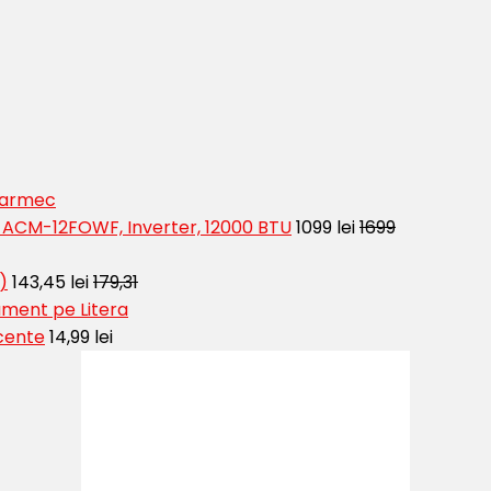
 Farmec
t ACM-12FOWF, Inverter, 12000 BTU
1099 lei
1699
)
143,45 lei
179,31
ment pe Litera
cente
14,99 lei