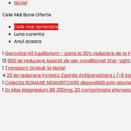
Noriel
Cele Mai Bune Oferte
Cele mai apreciate
Luna curenta
Anul acesta
1
Gerovital H3 Equilibrium – pana la 30% reducere de la
12
600 lei reducere Aparat de aer conditionat Star-Ligh
1
Transport Gratuit la Noriel
4
25 lei reducere Foresto Zgarda Antiparazitara L (>8 kg
1
Colectia ROMANE NEMURITOARE disponibilă prin abona
1
Dr.Max Magnesium B6 250mg, 20 comprimate eferves