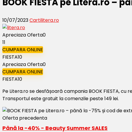
BOOK FIESTA pe Litera.ro – pâ
10/07/2023
Carti
litera.ro
Apreciaza Oferta
0
11
CUMPARA ONLINE
FIESTA10
Apreciaza Oferta
0
CUMPARA ONLINE
FIESTA10
Pe Litera.ro se desfășoară campania BOOK FIESTA, cu redu
Transportul este gratuit la comenzile peste 149 lei.
Oferta precedenta
Până la -40% - Beauty Summer SALES