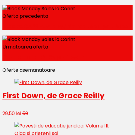
Oferta precedenta
COD ROȘU 🚨 Avalanșă de reduceri pe Librex
Urmatoarea oferta
Cod reducere 20% pe Rowenta
Oferte asemanatoare
First Down, de Grace Reilly
29,50 lei
59