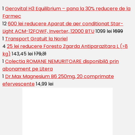
1
Gerovital H3 Equilibrium – pana la 30% reducere de la
Farmec
12
600 lei reducere Aparat de aer conditionat Star-
Light ACM-12FOWF, Inverter, 12000 BTU
1099 lei
1699
1
Transport Gratuit la Noriel
4
25 lei reducere Foresto Zgarda Antiparazitara L (>8
kg)
143,45 lei
179,31
1
Colectia ROMANE NEMURITOARE disponibilă prin
abonament pe Litera
1
Dr.Max Magnesium B6 250mg, 20 comprimate
efervescente
14,99 lei