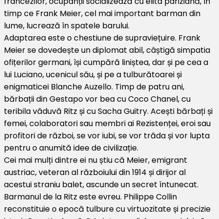
francezilor, ocupanții socializează cu elita pariziană, în
timp ce Frank Meier, cel mai important barman din
lume, lucrează în spatele barului.
Adaptarea este o chestiune de supraviețuire. Frank
Meier se dovedește un diplomat abil, câștigă simpatia
ofițerilor germani, își cumpără liniștea, dar și pe cea a
lui Luciano, ucenicul său, și pe a tulburătoarei și
enigmaticei Blanche Auzello. Timp de patru ani,
bărbații din Gestapo vor bea cu Coco Chanel, cu
teribila văduvă Ritz și cu Sacha Guitry. Acești bărbați și
femei, colaboratori sau membri ai Rezistenței, eroi sau
profitori de război, se vor iubi, se vor trăda și vor lupta
pentru o anumită idee de civilizație.
Cei mai mulți dintre ei nu știu că Meier, emigrant
austriac, veteran al războiului din 1914 și dirijor al
acestui straniu balet, ascunde un secret întunecat.
Barmanul de la Ritz este evreu. Philippe Collin
reconstituie o epocă tulbure cu virtuozitate și precizie