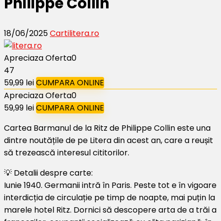
Philippe Collin
18/06/2025
Carti
litera.ro
Apreciaza Oferta
0
47
59,99 lei
CUMPARA ONLINE
Apreciaza Oferta
0
59,99 lei
CUMPARA ONLINE
Cartea Barmanul de la Ritz de Philippe Collin este una
dintre noutățile de pe Litera din acest an, care a reușit
să trezească interesul cititorilor.
💡 Detalii despre carte:
Iunie 1940. Germanii intră în Paris. Peste tot e în vigoare
interdicția de circulație pe timp de noapte, mai puțin la
marele hotel Ritz. Dornici să descopere arta de a trăi a