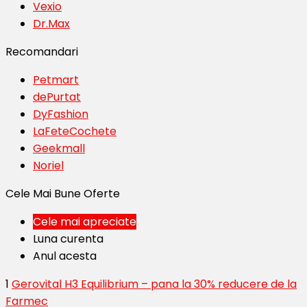
Vexio
Dr.Max
Recomandari
Petmart
dePurtat
DyFashion
LaFeteCochete
Geekmall
Noriel
Cele Mai Bune Oferte
Cele mai apreciate
Luna curenta
Anul acesta
1
Gerovital H3 Equilibrium – pana la 30% reducere de la
Farmec