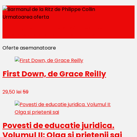
Urmatoarea oferta
Promoțiile lunii iunie 2025 - reduceri
atractive la branduri iubite Hiris
Oferte asemanatoare
First Down, de Grace Reilly
29,50 lei
59
Povesti de educatie juridica.
Volumul II: Olga si prietenii sai