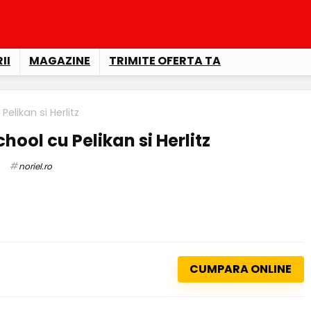
II
MAGAZINE
TRIMITE OFERTA TA
elikan si Herlitz
hool cu Pelikan si Herlitz
noriel.ro
CUMPARA ONLINE