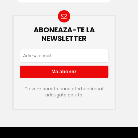
ABONEAZA-TE LA
NEWSLETTER
Te vom anunta cand oferte noi sunt
adaugate pe site.