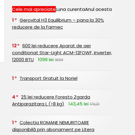
Cele mai apreciate
Luna curenta
Anul acesta
1
Gerovital H3 Equilibrium – pana la 30%
reducere de la Farmec
12
600 lei reducere Aparat de aer
conditionat Star-Light ACM-12FOWF, Inverter,
12000 BTU
1099 lei
1699
1
Transport Gratuit la Noriel
4
25 lei reducere Foresto Zgarda
Antiparazitara L (>8 kg)
143,45 lei
179,31
1
Colectia ROMANE NEMURITOARE
disponibilă prin abonament pe Litera