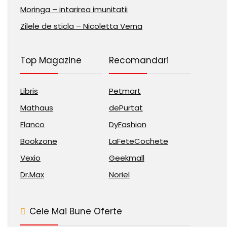
Moringa – intarirea imunitatii
Zilele de sticla – Nicoletta Verna
Top Magazine
Recomandari
Libris
Petmart
Mathaus
dePurtat
Flanco
DyFashion
Bookzone
LaFeteCochete
Vexio
Geekmall
Dr.Max
Noriel
Cele Mai Bune Oferte