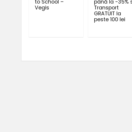
to School –
până la -35% s
Vegis
Transport
GRATUIT la
peste 100 lei