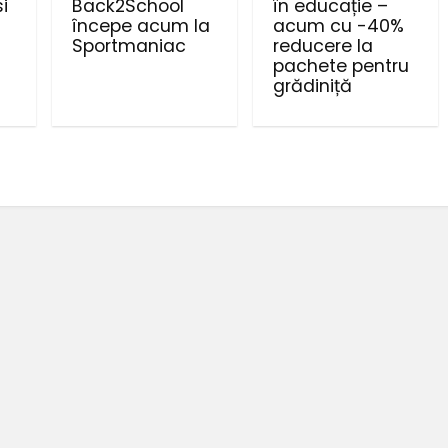
i
Back2School
în educație –
începe acum la
acum cu -40%
Sportmaniac
reducere la
pachete pentru
grădiniță