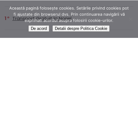
Această pagină folosește cookies. Setările privind cookies pot
fi ajustate din browserul dvs. Prin continuarea navigării vă
1
Transport Gratuit la Noriel
exprimati acordul asupra folosirii cookie-urilor.
De acord
Detalii despre Politica Cookie
4
25 lei reducere Foresto Zgarda Antiparazitara L (>8
kg)
143,45 lei
179,31
1
Colectia ROMANE NEMURITOARE disponibilă prin
abonament pe Litera
1
Dr.Max Magnesium B6 250mg, 20 comprimate
efervescente
14,99 lei