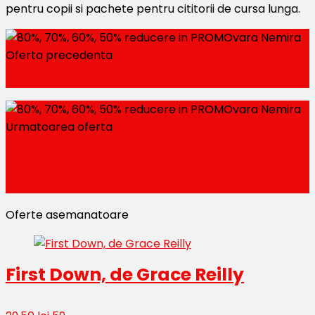
pentru copii si pachete pentru cititorii de cursa lunga.
Oferta precedenta
Start Marea Lichidare de Vară pe Librex
Urmatoarea oferta
Cod Galben de Reduceri pe Bookzone - Un
val de reduceri de până la 75% și transport
redus
Oferte asemanatoare
First Down, de Grace Reilly