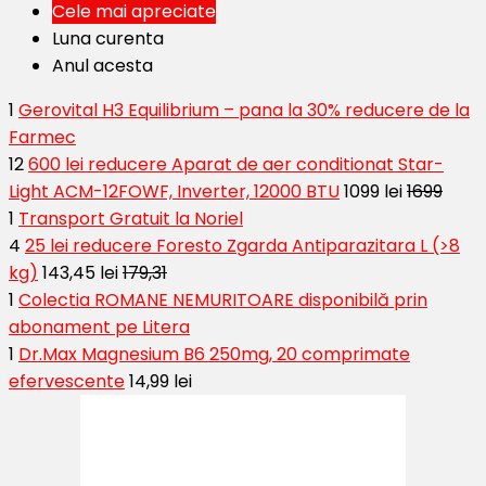
Cele mai apreciate
Luna curenta
Anul acesta
1
Gerovital H3 Equilibrium – pana la 30% reducere de la
Farmec
12
600 lei reducere Aparat de aer conditionat Star-
Light ACM-12FOWF, Inverter, 12000 BTU
1099 lei
1699
1
Transport Gratuit la Noriel
4
25 lei reducere Foresto Zgarda Antiparazitara L (>8
kg)
143,45 lei
179,31
1
Colectia ROMANE NEMURITOARE disponibilă prin
abonament pe Litera
1
Dr.Max Magnesium B6 250mg, 20 comprimate
efervescente
14,99 lei