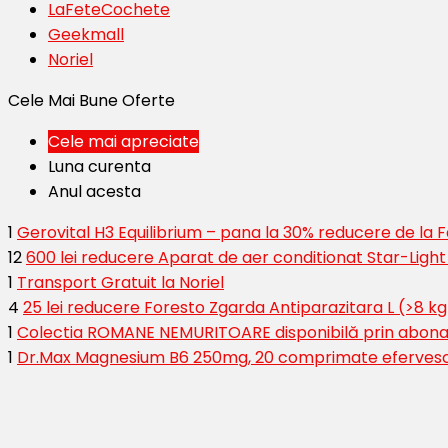
LaFeteCochete
Geekmall
Noriel
Cele Mai Bune Oferte
Cele mai apreciate
Luna curenta
Anul acesta
1
Gerovital H3 Equilibrium – pana la 30% reducere de la
12
600 lei reducere Aparat de aer conditionat Star-Ligh
1
Transport Gratuit la Noriel
4
25 lei reducere Foresto Zgarda Antiparazitara L (>8 kg
1
Colectia ROMANE NEMURITOARE disponibilă prin abona
1
Dr.Max Magnesium B6 250mg, 20 comprimate eferves