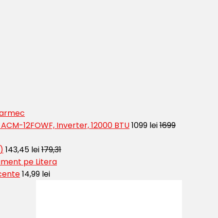
 Farmec
t ACM-12FOWF, Inverter, 12000 BTU
1099 lei
1699
)
143,45 lei
179,31
ment pe Litera
cente
14,99 lei