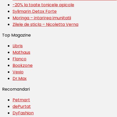
-20% la toate tonicele apicole
Sylimarin Detox Forte
Moringa – intarirea imunitatii
Zilele de sticla – Nicoletta Verna
Top Magazine
Libris
Mathaus
Flanco
Bookzone
Vexio
Dr.Max
Recomandari
Petmart
dePurtat
DyFashion