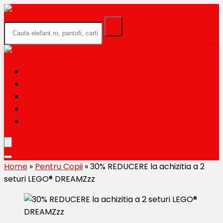
HOME
BLACK FRIDAY 2026
CATEGORII
MAGAZINE
TRIMITE OFERTA TA
Home
»
Pentru Copii
»
30% REDUCERE la achizitia a 2
seturi LEGO® DREAMZzz