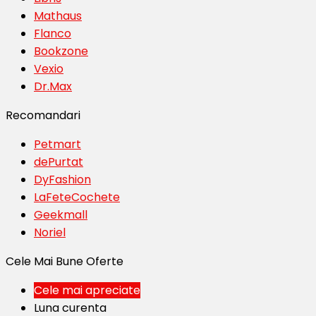
Mathaus
Flanco
Bookzone
Vexio
Dr.Max
Recomandari
Petmart
dePurtat
DyFashion
LaFeteCochete
Geekmall
Noriel
Cele Mai Bune Oferte
Cele mai apreciate
Luna curenta