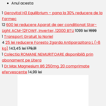
Anul acesta
1
Gerovital H3 Equilibrium – pana la 30% reducere de la
Farmec
12
600 lei reducere Aparat de aer conditionat Star-
Light ACM-12FOWF, Inverter, 12000 BTU
1099 lei
1699
1
Transport Gratuit la Noriel
4
25 lei reducere Foresto Zgarda Antiparazitara L (>8
kg)
143,45 lei
179,31
1
Colectia ROMANE NEMURITOARE disponibilă prin
abonament pe Litera
1
Dr.Max Magnesium B6 250mg, 20 comprimate
efervescente
14,99 lei