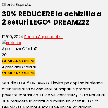
Oferta Expirata
30% REDUCERE la achizitia a
2 seturi LEGO® DREAMZzz
12/09/2024
Pentru Copii
noriel.ro
Apreciaza Oferta
0
20
CUMPARA ONLINE
Apreciaza Oferta
0
CUMPARA ONLINE
Seturile LEGO® DREAMZzz ii invita pe copii sa isi aleaga
aventurile si sa devina eroii principali in propria
poveste fantastica. Tu ce vei construi? 🌌✨ La Noriel, ai
30% reducere la achizitia a minimum 2 seturi LEGO®
DREAMZzz. Promotie exclusive online, valabila in