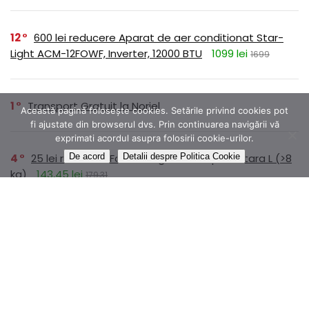
12
600 lei reducere Aparat de aer conditionat Star-
Light ACM-12FOWF, Inverter, 12000 BTU
1099 lei
1699
1
Transport Gratuit la Noriel
Această pagină folosește cookies. Setările privind cookies pot
fi ajustate din browserul dvs. Prin continuarea navigării vă
exprimati acordul asupra folosirii cookie-urilor.
4
25 lei reducere Foresto Zgarda Antiparazitara L (>8
De acord
Detalii despre Politica Cookie
kg)
143,45 lei
179,31
1
Colectia ROMANE NEMURITOARE disponibilă prin
abonament pe Litera
1
Dr.Max Magnesium B6 250mg, 20 comprimate