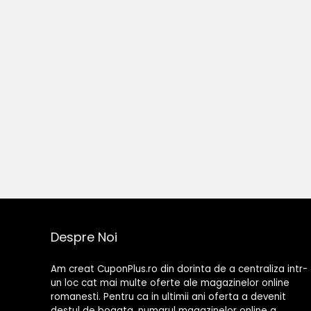
Despre Noi
Am creat CuponPlus.ro din dorinta de a centraliza intr-
un loc cat mai multe oferte ale magazinelor online
romanesti. Pentru ca in ultimii ani oferta a devenit
destul de bogata, numarul magazinelor online a