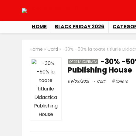
HOME
BLACK FRIDAY 2026
CATEGOR
Home
»
Carti
»
-30% -50% la toate titlurile Dida
-30% -50%
OFERTA EXPIRATA
Publishing House
09/09/2021
Carti
libris.ro