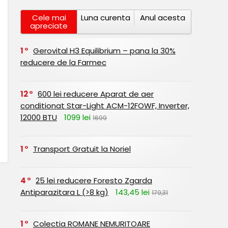
Cele mai
Luna curenta
Anul acesta
apreciate
1
Gerovital H3 Equilibrium – pana la 30%
reducere de la Farmec
12
600 lei reducere Aparat de aer
conditionat Star-Light ACM-12FOWF, Inverter,
12000 BTU
1099 lei
1699
1
Transport Gratuit la Noriel
4
25 lei reducere Foresto Zgarda
Antiparazitara L (>8 kg)
143,45 lei
179,31
1
Colectia ROMANE NEMURITOARE