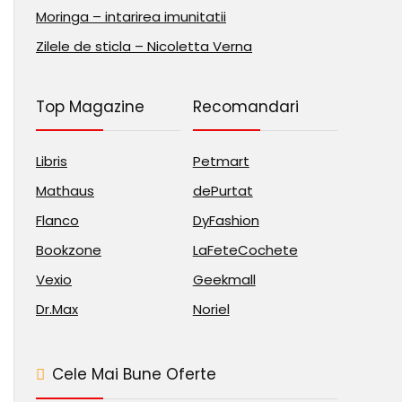
Moringa – intarirea imunitatii
Zilele de sticla – Nicoletta Verna
Top Magazine
Recomandari
Libris
Petmart
Mathaus
dePurtat
Flanco
DyFashion
Bookzone
LaFeteCochete
Vexio
Geekmall
Dr.Max
Noriel
Cele Mai Bune Oferte