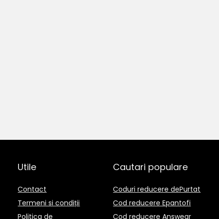
Utile
Cautari populare
Contact
Coduri reducere dePurtat
Termeni si condiții
Cod reducere Epantofi
Politica de
Cod reducere Answear