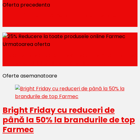
Oferta precedenta
Promo între 10-50% la 1000 de cristale unice
și bijuterii
Urmatoarea oferta
Tocator electric carne si legume, 4 lame inox,
2 viteze, capacitate mare, bol inox
Oferte asemanatoare
Bright Friday cu reduceri de
până la 50% la brandurile de top
Farmec