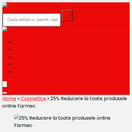
HOME
BLACK FRIDAY 2026
CATEGORII
MAGAZINE
TRIMITE OFERTA TA
Home
»
Cosmetice
»
25% Reducere la toate produsele
online Farmec