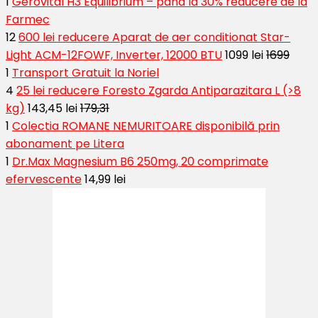
1
Gerovital H3 Equilibrium – pana la 30% reducere de la
Farmec
12
600 lei reducere Aparat de aer conditionat Star-
Light ACM-12FOWF, Inverter, 12000 BTU
1099 lei
1699
1
Transport Gratuit la Noriel
4
25 lei reducere Foresto Zgarda Antiparazitara L (>8
kg)
143,45 lei
179,31
1
Colectia ROMANE NEMURITOARE disponibilă prin
abonament pe Litera
1
Dr.Max Magnesium B6 250mg, 20 comprimate
efervescente
14,99 lei