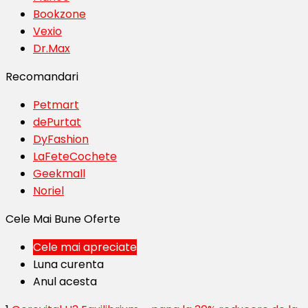
Bookzone
Vexio
Dr.Max
Recomandari
Petmart
dePurtat
DyFashion
LaFeteCochete
Geekmall
Noriel
Cele Mai Bune Oferte
Cele mai apreciate
Luna curenta
Anul acesta