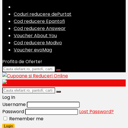
Coduri reducere dePurtat
Cod reducere Epantofi
Cod reducere Answear
Voucher About You
Cod reducere Modivo
Voucher evoMag
Profita de Oferte!
Log In
Username
Password
Lost Password?
Remember me
Login