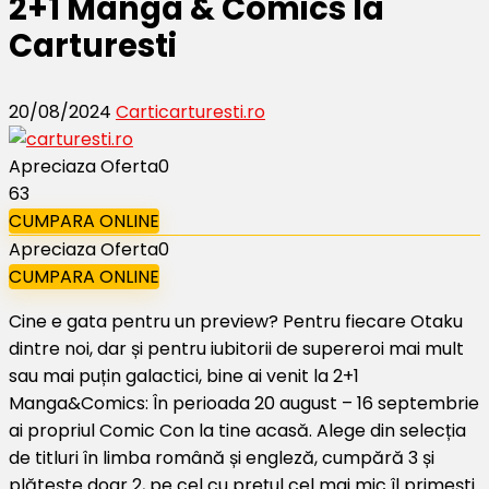
2+1 Manga & Comics la
Carturesti
20/08/2024
Carti
carturesti.ro
Apreciaza Oferta
0
63
CUMPARA ONLINE
Apreciaza Oferta
0
CUMPARA ONLINE
Cine e gata pentru un preview? Pentru fiecare Otaku
dintre noi, dar și pentru iubitorii de supereroi mai mult
sau mai puțin galactici, bine ai venit la 2+1
Manga&Comics: În perioada 20 august – 16 septembrie
ai propriul Comic Con la tine acasă. Alege din selecția
de titluri în limba română și engleză, cumpără 3 și
plătește doar 2, pe cel cu prețul cel mai mic îl primești