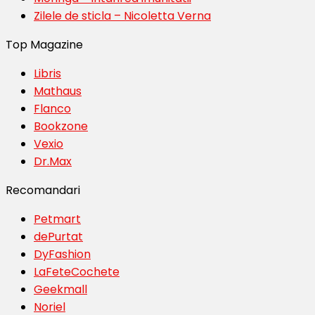
Zilele de sticla – Nicoletta Verna
Top Magazine
Libris
Mathaus
Flanco
Bookzone
Vexio
Dr.Max
Recomandari
Petmart
dePurtat
DyFashion
LaFeteCochete
Geekmall
Noriel