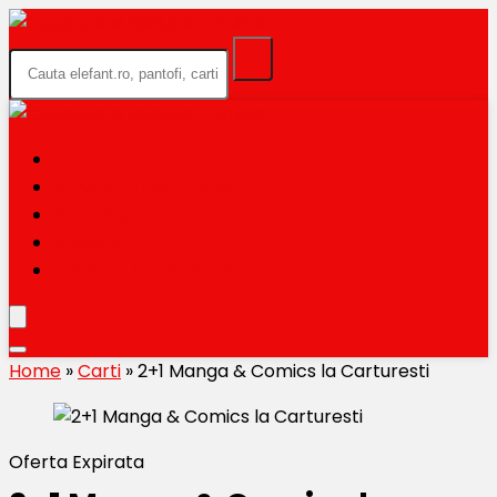
HOME
BLACK FRIDAY 2026
CATEGORII
MAGAZINE
TRIMITE OFERTA TA
Home
»
Carti
»
2+1 Manga & Comics la Carturesti
Oferta Expirata