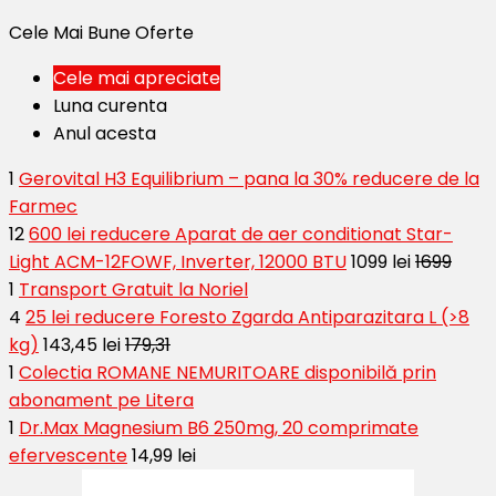
Cele Mai Bune Oferte
Cele mai apreciate
Luna curenta
Anul acesta
1
Gerovital H3 Equilibrium – pana la 30% reducere de la
Farmec
12
600 lei reducere Aparat de aer conditionat Star-
Light ACM-12FOWF, Inverter, 12000 BTU
1099 lei
1699
1
Transport Gratuit la Noriel
4
25 lei reducere Foresto Zgarda Antiparazitara L (>8
kg)
143,45 lei
179,31
1
Colectia ROMANE NEMURITOARE disponibilă prin
abonament pe Litera
1
Dr.Max Magnesium B6 250mg, 20 comprimate
efervescente
14,99 lei