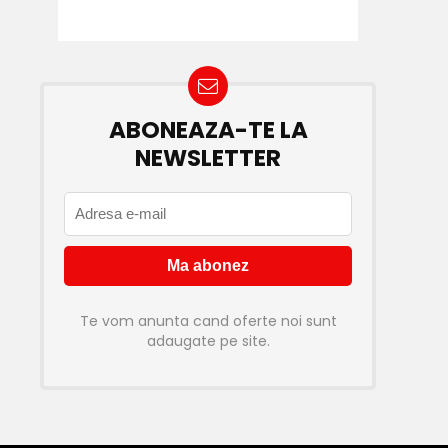
ABONEAZA-TE LA
NEWSLETTER
Te vom anunta cand oferte noi sunt
adaugate pe site.