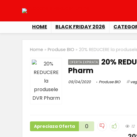
HOME
BLACK FRIDAY 2026
CATEGOR
Home
»
Produse BIO
»
20% REDUCERE la produsel
20% REDU
OFERTA EXPIRATA
Pharm
09/04/2020
Produse BIO
veg
0
Apreciaza Oferta
12
20