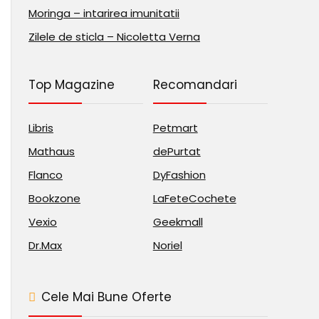
Moringa – intarirea imunitatii
Zilele de sticla – Nicoletta Verna
Top Magazine
Recomandari
Libris
Petmart
Mathaus
dePurtat
Flanco
DyFashion
Bookzone
LaFeteCochete
Vexio
Geekmall
Dr.Max
Noriel
Cele Mai Bune Oferte