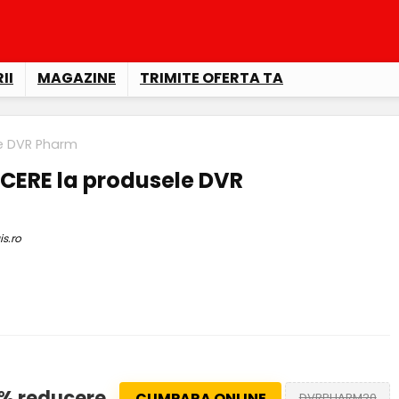
II
MAGAZINE
TRIMITE OFERTA TA
e DVR Pharm
CERE la produsele DVR
is.ro
% reducere
CUMPARA ONLINE
DVRPHARM20