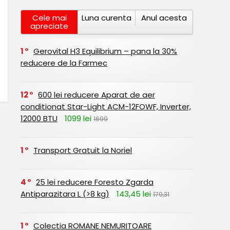
Cele mai
Luna curenta
Anul acesta
apreciate
1
Gerovital H3 Equilibrium – pana la 30%
reducere de la Farmec
12
600 lei reducere Aparat de aer
conditionat Star-Light ACM-12FOWF, Inverter,
12000 BTU
1099 lei
1699
1
Transport Gratuit la Noriel
4
25 lei reducere Foresto Zgarda
Antiparazitara L (>8 kg)
143,45 lei
179,31
1
Colectia ROMANE NEMURITOARE