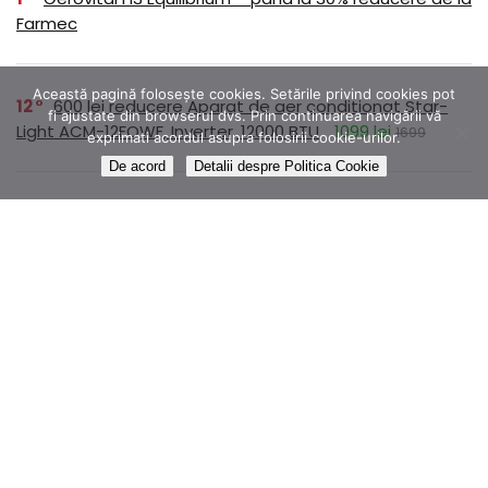
Farmec
Această pagină folosește cookies. Setările privind cookies pot
12
600 lei reducere Aparat de aer conditionat Star-
fi ajustate din browserul dvs. Prin continuarea navigării vă
Light ACM-12FOWF, Inverter, 12000 BTU
1099 lei
1699
exprimati acordul asupra folosirii cookie-urilor.
De acord
Detalii despre Politica Cookie
1
Transport Gratuit la Noriel
4
25 lei reducere Foresto Zgarda Antiparazitara L (>8
kg)
143,45 lei
179,31
1
Colectia ROMANE NEMURITOARE disponibilă prin
abonament pe Litera