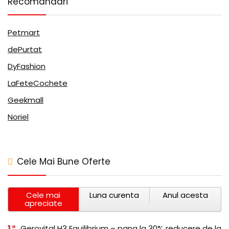
Recomandari
Petmart
dePurtat
DyFashion
LaFeteCochete
Geekmall
Noriel
Cele Mai Bune Oferte
Cele mai
Luna curenta
Anul acesta
apreciate
1
Gerovital H3 Equilibrium – pana la 30% reducere de la