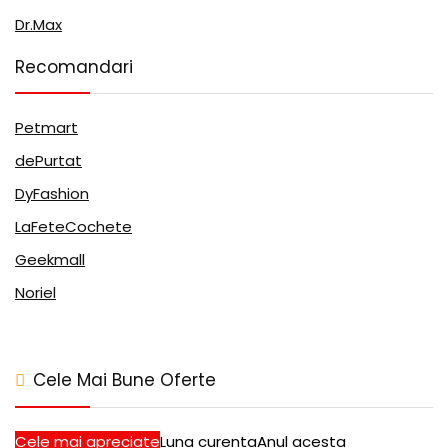
Dr.Max
Recomandari
Petmart
dePurtat
DyFashion
LaFeteCochete
Geekmall
Noriel
Cele Mai Bune Oferte
Cele mai apreciate
Luna curenta
Anul acesta