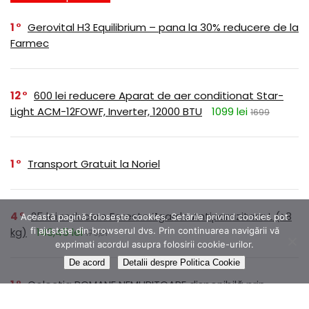
1
Gerovital H3 Equilibrium – pana la 30% reducere de la
Farmec
12
600 lei reducere Aparat de aer conditionat Star-
Light ACM-12FOWF, Inverter, 12000 BTU
1099 lei
1699
1
Transport Gratuit la Noriel
4
25 lei reducere Foresto Zgarda Antiparazitara L (>8
Această pagină folosește cookies. Setările privind cookies pot
fi ajustate din browserul dvs. Prin continuarea navigării vă
kg)
143,45 lei
179,31
exprimati acordul asupra folosirii cookie-urilor.
De acord
Detalii despre Politica Cookie
1
Colectia ROMANE NEMURITOARE disponibilă prin
abonament pe Litera