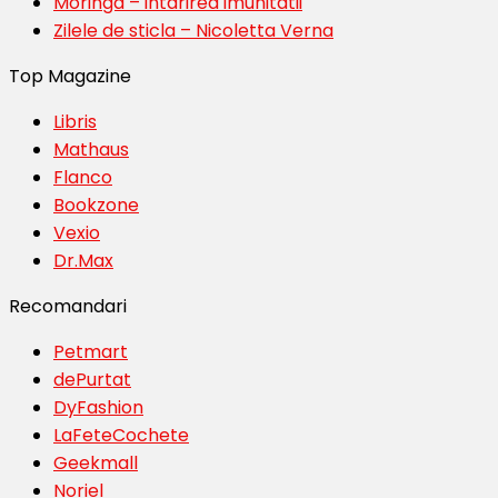
Moringa – intarirea imunitatii
Zilele de sticla – Nicoletta Verna
Top Magazine
Libris
Mathaus
Flanco
Bookzone
Vexio
Dr.Max
Recomandari
Petmart
dePurtat
DyFashion
LaFeteCochete
Geekmall
Noriel