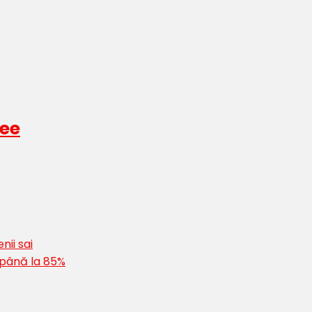
kee
nii sai
 până la 85%