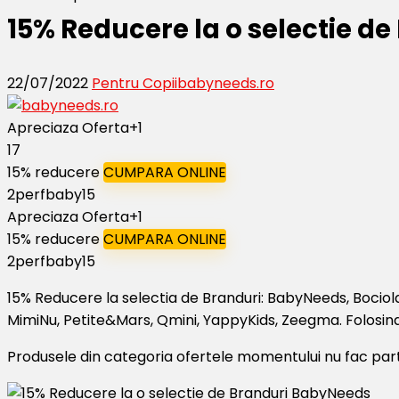
15% Reducere la o selectie d
22/07/2022
Pentru Copii
babyneeds.ro
Apreciaza Oferta
+1
17
15% reducere
CUMPARA ONLINE
2perfbaby15
Apreciaza Oferta
+1
15% reducere
CUMPARA ONLINE
2perfbaby15
15% Reducere la selectia de Branduri: BabyNeeds, Bocio
MimiNu, Petite&Mars, Qmini, YappyKids, Zeegma. Folosin
Produsele din categoria ofertele momentului nu fac par