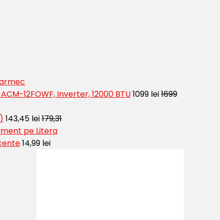
 Farmec
t ACM-12FOWF, Inverter, 12000 BTU
1099 lei
1699
)
143,45 lei
179,31
ment pe Litera
cente
14,99 lei