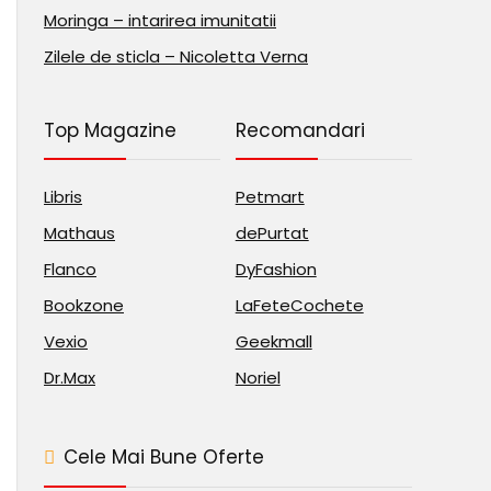
Moringa – intarirea imunitatii
Zilele de sticla – Nicoletta Verna
Top Magazine
Recomandari
Libris
Petmart
Mathaus
dePurtat
Flanco
DyFashion
Bookzone
LaFeteCochete
Vexio
Geekmall
Dr.Max
Noriel
Cele Mai Bune Oferte