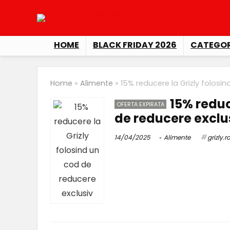
HOME
BLACK FRIDAY 2026
CATEGOR
Home
»
Alimente
»
15% reducere la Grizly folosi
15% reduc
OFERTA EXPIRATA
de reducere exclu
14/04/2025
Alimente
grizly.r