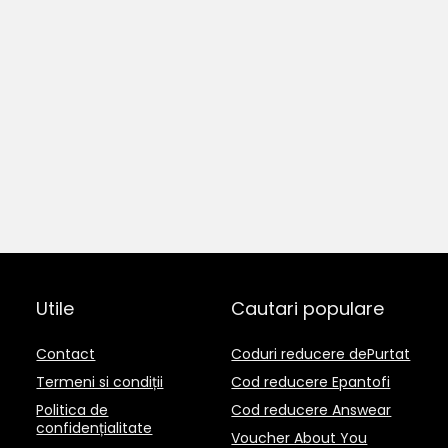
Utile
Cautari populare
Contact
Coduri reducere dePurtat
Termeni si condiții
Cod reducere Epantofi
Politica de
Cod reducere Answear
confidențialitate
Voucher About You