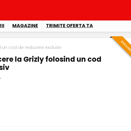
II
MAGAZINE
TRIMITE OFERTA TA
EXCLUS
nd un cod de reducere exclusiv
ere la Grizly folosind un cod
siv
o