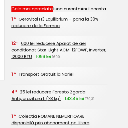
Cele mai apreciate
Luna curenta
Anul acesta
1
Gerovital H3 Equilibrium – pana la 30%
reducere de la Farmec
12
600 lei reducere Aparat de aer
conditionat Star-Light ACM-12FOWF, Inverter,
12000 BTU
1099 lei
1699
1
Transport Gratuit la Noriel
4
25 lei reducere Foresto Zgarda
Antiparazitara L (>8 kg)
143,45 lei
179,31
1
Colectia ROMANE NEMURITOARE
disponibilă prin abonament pe Litera