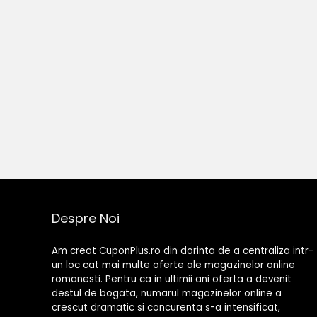
Despre Noi
Am creat CuponPlus.ro din dorinta de a centraliza intr-
un loc cat mai multe oferte ale magazinelor online
romanesti. Pentru ca in ultimii ani oferta a devenit
destul de bogata, numarul magazinelor online a
crescut dramatic si concurenta s-a intensificat,