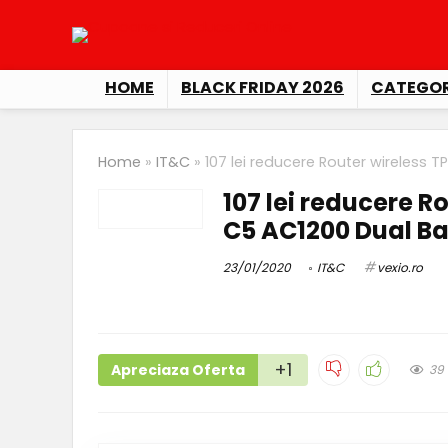
HOME
BLACK FRIDAY 2026
CATEGOR
Home
»
IT&C
»
107 lei reducere Router wireless 
107 lei reducere R
C5 AC1200 Dual Ba
23/01/2020
IT&C
vexio.ro
+1
Apreciaza Oferta
39