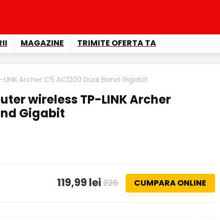
II
MAGAZINE
TRIMITE OFERTA TA
TP-LINK Archer C5 AC1200 Dual Band Gigabit
outer wireless TP-LINK Archer
nd Gigabit
119,99 lei
226
CUMPARA ONLINE