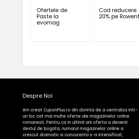
Ofertele de
Cod reducere
Paste la
20% pe Rowen
evomag
Despre Noi
Am creat CuponPlus.ro din dorinta de a centraliza intr-
un loc cat mai multe oferte ale magazinelor online
romanesti. Pentru ca in ultimii ani oferta a devenit
destul de bogata, numarul magazinelor online a
crescut dramatic si concurenta s-a intensificat,