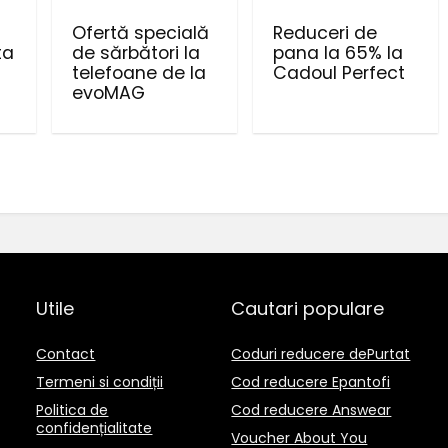
Ofertă specială
Reduceri de
ta
de sărbători la
pana la 65% la
telefoane de la
Cadoul Perfect
evoMAG
Utile
Cautari populare
Contact
Coduri reducere dePurtat
Termeni si condiții
Cod reducere Epantofi
Politica de
Cod reducere Answear
confidențialitate
Voucher About You