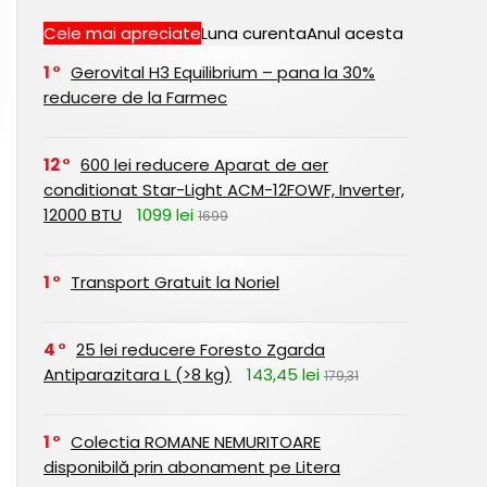
Cele mai apreciate
Luna curenta
Anul acesta
1
Gerovital H3 Equilibrium – pana la 30%
reducere de la Farmec
12
600 lei reducere Aparat de aer
conditionat Star-Light ACM-12FOWF, Inverter,
12000 BTU
1099 lei
1699
1
Transport Gratuit la Noriel
4
25 lei reducere Foresto Zgarda
Antiparazitara L (>8 kg)
143,45 lei
179,31
1
Colectia ROMANE NEMURITOARE
disponibilă prin abonament pe Litera