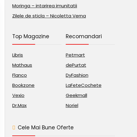
Moringa – intarirea imunitatii
Zilele de sticla – Nicoletta Verna
Top Magazine
Recomandari
Libris
Petmart
Mathaus
dePurtat
Flanco
DyFashion
Bookzone
LaFeteCochete
Vexio
Geekmall
Dr.Max
Noriel
Cele Mai Bune Oferte