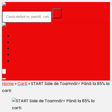
HOME
BLACK FRIDAY 2026
CATEGORII
MAGAZINE
TRIMITE OFERTA TA
Home
»
Carti
»
START Sale de Toamnă!⚡️ Până la 85% la
carti