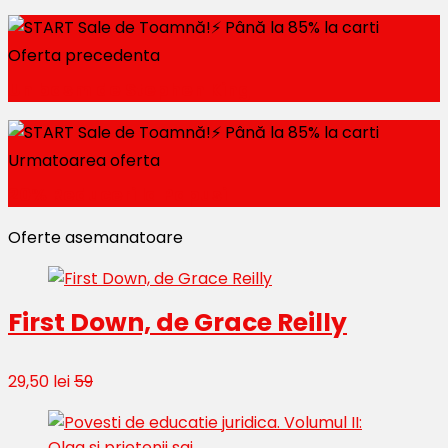
Oferta precedenta
Un basm de Stephen King
Urmatoarea oferta
20% Reduceri la Papusi
Oferte asemanatoare
First Down, de Grace Reilly
29,50 lei
59