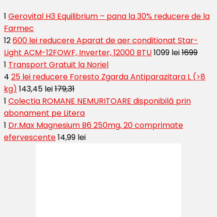
1
Gerovital H3 Equilibrium – pana la 30% reducere de la
Farmec
12
600 lei reducere Aparat de aer conditionat Star-
Light ACM-12FOWF, Inverter, 12000 BTU
1099 lei
1699
1
Transport Gratuit la Noriel
4
25 lei reducere Foresto Zgarda Antiparazitara L (>8
kg)
143,45 lei
179,31
1
Colectia ROMANE NEMURITOARE disponibilă prin
abonament pe Litera
1
Dr.Max Magnesium B6 250mg, 20 comprimate
efervescente
14,99 lei