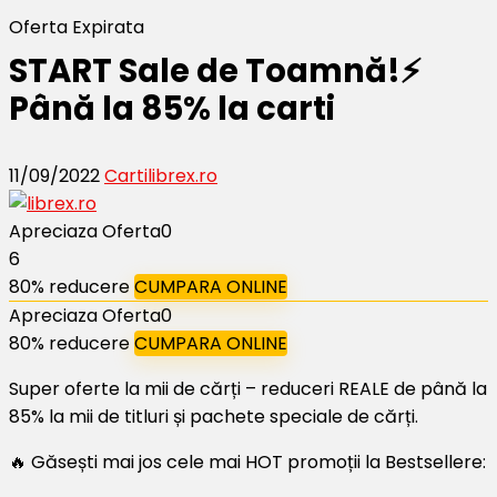
Oferta Expirata
START Sale de Toamnă!⚡️
Până la 85% la carti
11/09/2022
Carti
librex.ro
Apreciaza Oferta
0
6
80% reducere
CUMPARA ONLINE
Apreciaza Oferta
0
80% reducere
CUMPARA ONLINE
Super oferte la mii de cărți – reduceri REALE de până la
85% la mii de titluri și pachete speciale de cărți.
🔥 Găsești mai jos cele mai HOT promoții la Bestsellere: