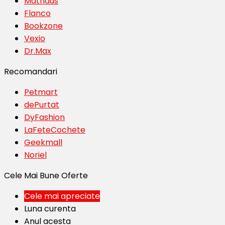
Mathaus
Flanco
Bookzone
Vexio
Dr.Max
Recomandari
Petmart
dePurtat
DyFashion
LaFeteCochete
Geekmall
Noriel
Cele Mai Bune Oferte
Cele mai apreciate
Luna curenta
Anul acesta